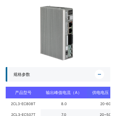
规格参数
产品型号
输出峰值电流（A）
供电电压（V
2CL3-EC808T
8.0
20-60V
2CL3-EC507T
7.0
20~50V