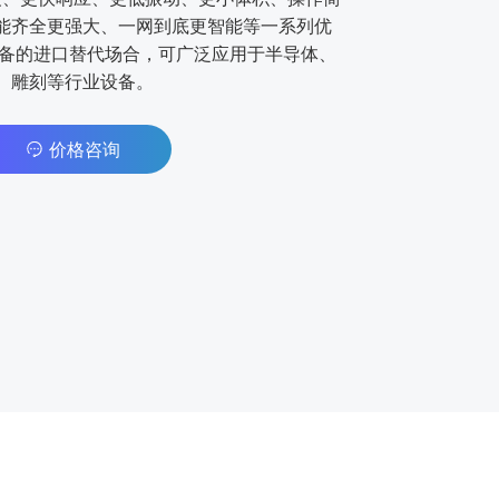
能⻬全更强⼤、⼀⽹到底更智能等⼀系列优
设备的进⼝替代场合，可⼴泛应⽤于半导体、
、雕刻等⾏业设备。
价格咨询