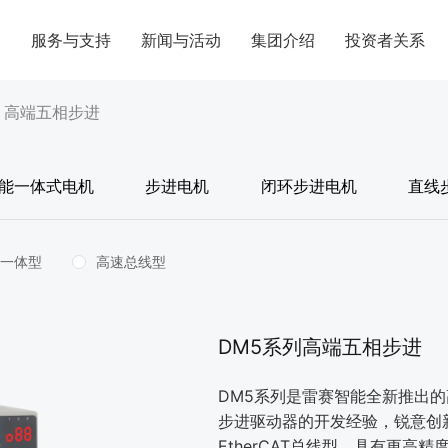
案
服务与支持
新闻与活动
集团介绍
投资者关系
/
高端五相步进
能一体式电机
步进电机
闭环步进电机
直线
控一体型
高速总线型
DM5系列高端五相步进
DM5系列是雷赛智能全新推出
步进驱动器的开发经验，锐意创
EtherCAT总线型，具有更