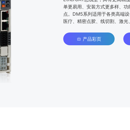
单更易⽤、安装⽅式更多样、功
点。DM5系列适⽤于各类⾼端
医疗、精密点胶、线切割、激光
产品彩页