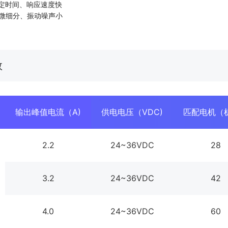
整定时间、响应速度快
部微细分、振动噪声小
数
输出峰值电流（A)
供电电压（VDC)
匹配电机（
2.2
24~36VDC
28
3.2
24~36VDC
42
4.0
24~36VDC
60