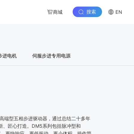
搜索
商城
EN
步进电机
伺服步进专用电源
的⾼端型五相步进驱动器，通过总结⼆⼗多年
新、匠⼼打造。DM5系列包括脉冲型和
⾼精度、更快响应、更低振动、更⼩体积、操作简