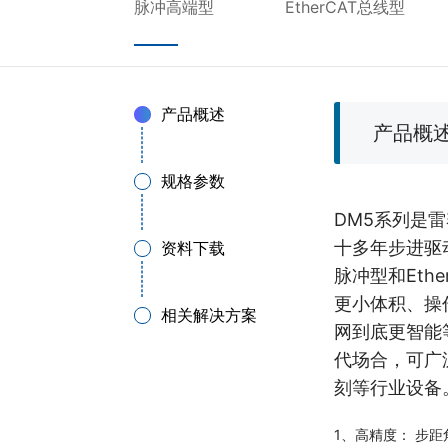
脉冲高端型
EtherCAT总线型
产品概述
产品概
规格参数
DM5系列是
十多年步进驱
资料下载
脉冲型和Eth
更小体积、操
相关解决方案
网到底更智能
代场合，可广
刻等行业设备
1、高精度： 步距