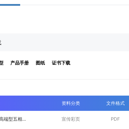
载
型
产品手册
图纸
证书下载
资料分类
文件格式
列高端型五相步
宣传彩页
PDF
页