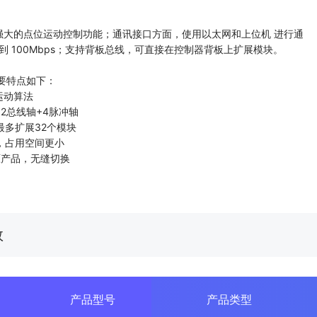
2拥有强大的点位运动控制功能；通讯接口方面，使用以太网和上位机 进行通
到 100Mbps；支持背板总线，可直接在控制器背板上扩展模块。
其主要特点如下：
运动算法
2总线轴+4脉冲轴
最多扩展32个模块
，占用空间更小
原产品，无缝切换
数
产品型号
产品类型