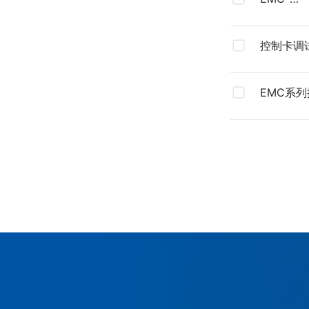
E1032&
CE证书
控制卡调
Motion4.
EMC系