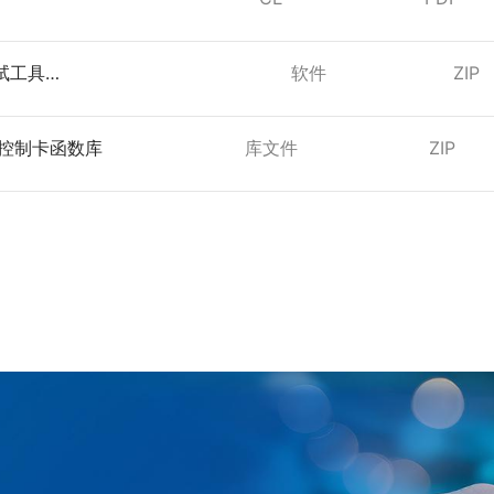
EMC0320系列
试工具
软件
ZIP
2_beta_v23.3.7.0_EN
列控制卡函数库
库文件
ZIP