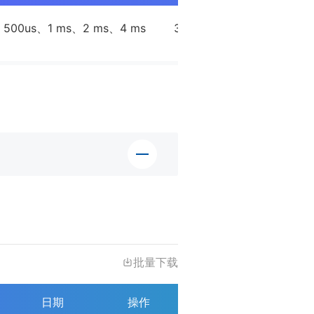
500us、1 ms、2 ms、4 ms
36（32总线+4脉冲）
批量下载
日期
操作