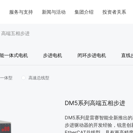
案
服务与支持
新闻与活动
集团介绍
投资者关系
/
高端五相步进
能一体式电机
步进电机
闭环步进电机
直线
控一体型
高速总线型
DM5系列高端五相步进
DM5系列是雷赛智能全新推出
步进驱动器的开发经验，锐意创
EtherCAT总线型，具有更