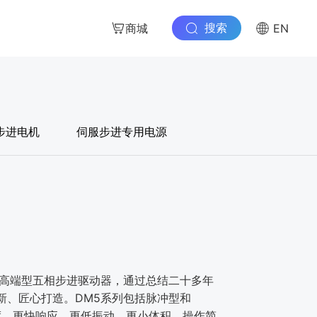
搜索
商城
EN
步进电机
伺服步进专用电源
的⾼端型五相步进驱动器，通过总结⼆⼗多年
新、匠⼼打造。DM5系列包括脉冲型和
⾼精度、更快响应、更低振动、更⼩体积、操作简