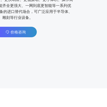
能⻬全更强⼤、⼀⽹到底更智能等⼀系列优
设备的进⼝替代场合，可⼴泛应⽤于半导体、
、雕刻等⾏业设备。
价格咨询