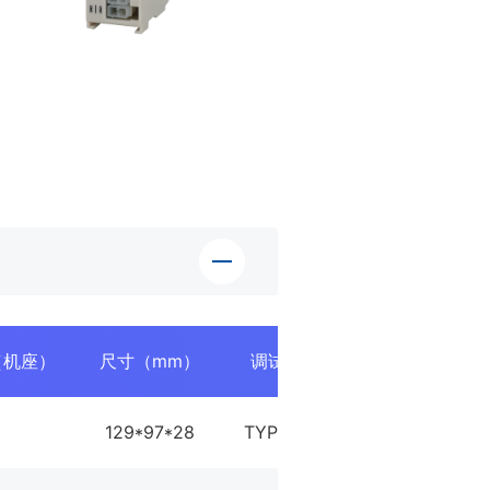
（机座）
尺寸（mm）
调试口
数字量输入
129*97*28
TYPE-C
5DI