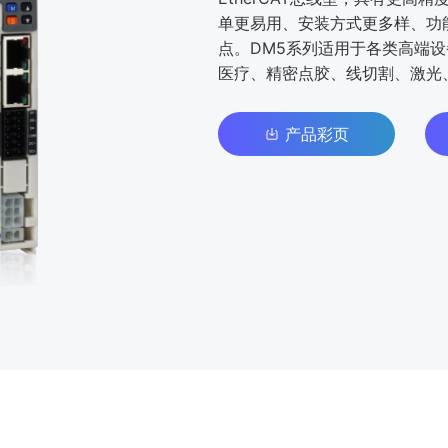
单更易⽤、安装⽅式更多样、功
点。DM5系列适⽤于各类⾼端
医疗、精密点胶、线切割、激光
产品彩页