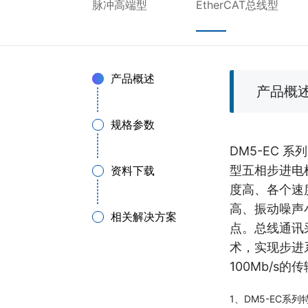
脉冲高端型
EtherCAT总线型
产品概述
产品概
规格参数
DM5-EC 
型五相步进电
资料下载
度高、各个速
高、振动噪声
相关解决方案
点。总线通讯采
术，实现步进
100Mb/
1、DM5-EC系