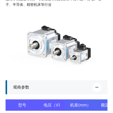
子、半导体、精密机床等行业
规格参数
型号
电压（V)
机座(mm）
额定功