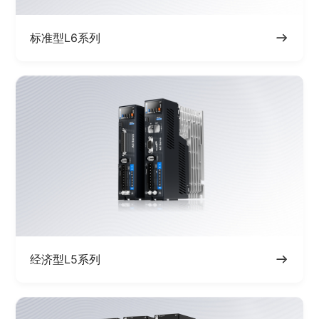
标准型L6系列
经济型L5系列