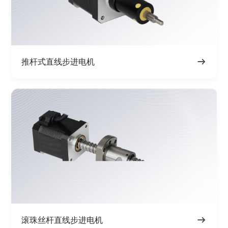
推杆式直线步进电机
滚珠丝杆直线步进电机