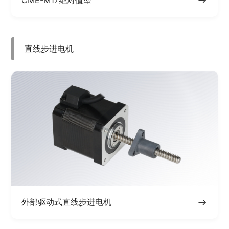
直线步进电机
外部驱动式直线步进电机