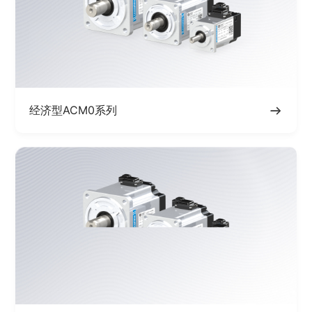
经济型ACM0系列