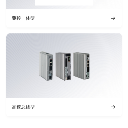
驱控一体型
高速总线型