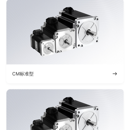
CM标准型