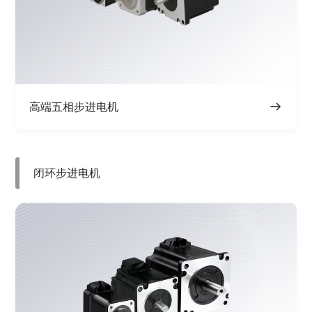
高端五相步进电机
闭环步进电机