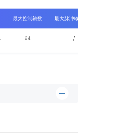
最大控制轴数
最大脉冲输出频率
编码器通道数
s
64
/
0