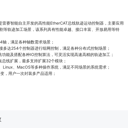
系列是雷赛智能自主开发的高性能EtherCAT总线轨迹运动控制器，主要应用
割等轨迹加工场景，该系列具有性能卓越、接口丰富、开放易用等特
64轴，满足各种轴数需求场景；
连接多达254个控制器进行组网控制，满足各种分布式控制场景；
法功能及搭配各种IO控制算法，可灵活实现高速高精的轨迹加工；
板总线扩展，最多支持扩展32个模块；
ws、Linux、MacOS等多种操作系统，满足不同场景的系统需求；
承不变，用户一次封装多产品适用；
数