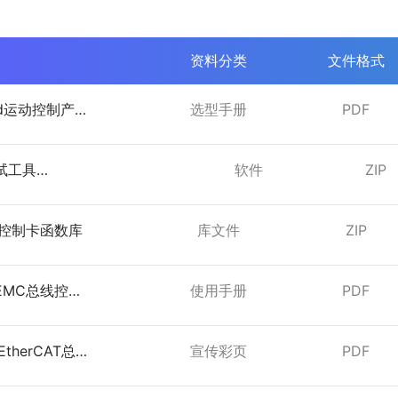
资料分类
文件格式
sed运动控制产品
选型手册
PDF
025年12月）
试工具
软件
ZIP
2_beta_v23.3.7.0_EN
列控制卡函数库
库文件
ZIP
EMC总线控制
使用手册
PDF
用手册
therCAT总线
宣传彩页
PDF
器彩页