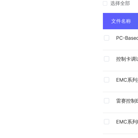
选择全部
文件名称
PC-Ba
总型录（2
控制卡调
Motion4.
EMC系
雷赛控制
器用户使
EMC系列E
运动控制