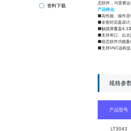
态软件，与雷赛运
资料下载
产品特点:
■高性能、操作灵
■全密封后盖设计
■触摸屏覆盖4.3
■支持串口、以太
■组态软件功能案
■支持VNC远程
规格参
产品型号
LT3043