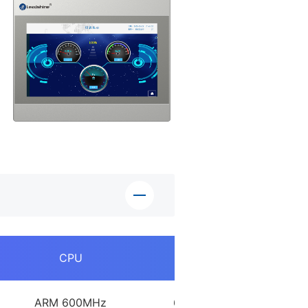
CPU
内存
ARM 600MHz
64MB RAM+64MB Flash