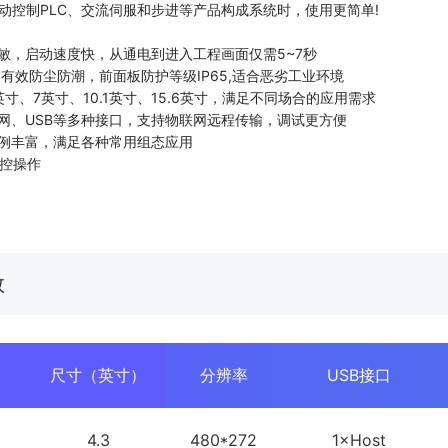
动控制PLC、交流伺服和步进等产品构成系统时，使用更简单!
敏，启动速度快，从通电到进入工程画面仅需5~7秒
,有效防尘防潮，前面板防护等级IP65,适合恶劣工业环境
英寸、7英寸、10.1英寸、15.6英寸，满足不同场合的应用需求
网、USB等多种接口，支持物联网远程传输，调试更方便
例丰富，满足各种常用组态应用
监控操作
数
尺寸（英寸）
分辨率
USB接口
4.3
480*272
1×Host