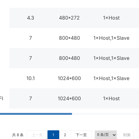
4.3
480*272
1×Host
7
800*480
1×Host,1×Slave
7
800*480
1×Host,1×Slave
10.1
1024*600
1×Host,1×Slave
FI
7
1024*600
1×Host
共 8 条
上一页
1
2
下一页
到第